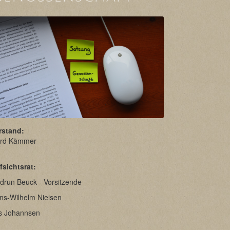
rstand:
rd Kämmer
fsichtsrat:
drun Beuck - Vorsitzende
ns-Wilhelm Nielsen
ls Johannsen