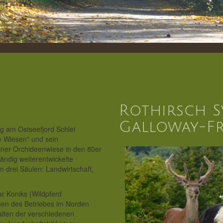
Rothirsch S
Galloway-F
g am Ostseefjord Schlei
e Wiesen" und sein
iner Orchideenwiese in den 80er
tändig weiterentwickelte
n drei Säulen: Landwirtschaft,
r Koniks (Wildpferd
hen des Betriebes im Norden
alten der verschiedenen