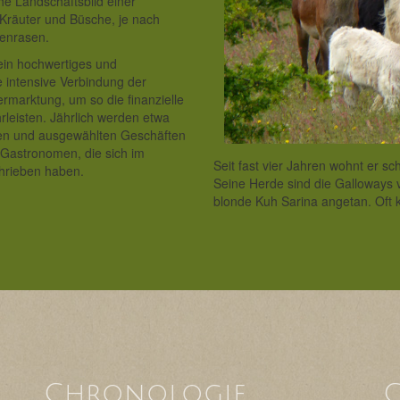
he Landschaftsbild einer
 Kräuter und Büsche, je nach
kenrasen.
ein hochwertiges und
e intensive Verbindung der
ermarktung, um so die finanzielle
leisten. Jährlich werden etwa
den und ausgewählten Geschäften
 Gastronomen, die sich im
Seit fast vier Jahren wohnt er s
hrieben haben.
Seine Herde sind die Galloways
blonde Kuh Sarina angetan. Oft k
Chronologie