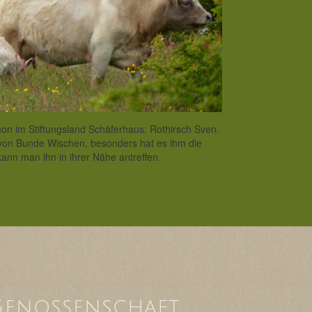
chon im Stiftungsland Schäferhaus: Rothirsch Sven.
 von Bunde Wischen, besonders hat es ihm die
ann man ihn in ihrer Nähe antreffen.
Genossenschaft