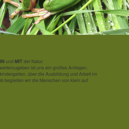
IN
und
MIT
der Natur.
eiterzugeben ist uns ein großes Anliegen.
indergarten, über die Ausbildung und Arbeit im
b begleiten wir die Menschen von klein auf.