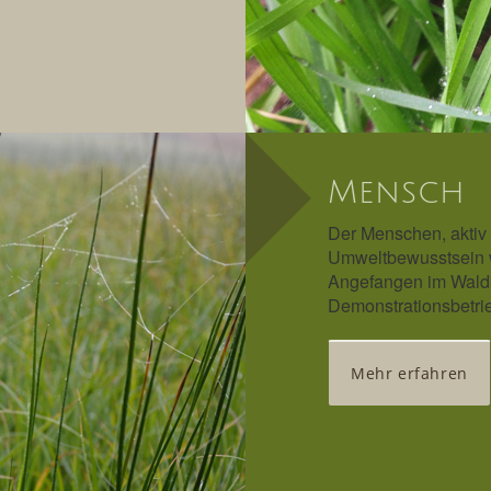
Mensch
Der Menschen, aktiv
Umweltbewusstsein w
Angefangen im Waldk
Demonstrationsbetrie
Mehr erfahren