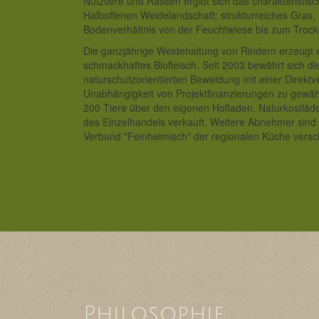
Nutztiere und Rassen ergibt sich das charakteristisc
Halboffenen Weidelandschaft: strukturreiches Gras,
Bodenverhältnis von der Feuchtwiese bis zum Troc
Die ganzjährige Weidehaltung von Rindern erzeugt 
schmackhaftes Biofleisch. Seit 2003 bewährt sich di
naturschutzorientierten Beweidung mit einer Direktv
Unabhängigkeit von Projektfinanzierungen zu gewähr
200 Tiere über den eigenen Hofladen, Naturkostlä
des Einzelhandels verkauft. Weitere Abnehmer sind
Verbund "Feinheimisch" der regionalen Küche versc
Philosophie