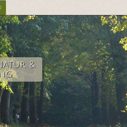
0
Natur &
ang