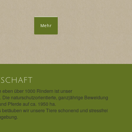
Mehr
schaft
 eben über 1000 Rindern ist unser
 Die naturschutzorientierte, ganzjährige Beweidung
und Pferde auf ca. 1950 ha.
 betäuben wir unsere Tiere schonend und stressfrei
mgebung.