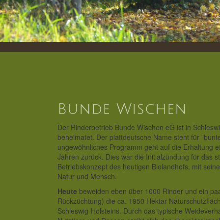
Bunde Wischen
Der Rinderbetrieb Bunde Wischen eG ist in Schleswi
beheimatet. Der plattdeutsche Name steht für "bunt
ungewöhnliches Programm geht auf die Erhaltung e
Jahren zurück. Dies war die Initialzündung für das s
Betriebskonzept des heutigen Biolandhofs, mit seine
Natur und Mensch.
Heute
beweiden eben über 1000 Rinder und ein paa
Rückzüchtung) die ca. 1950 Hektar Naturschutzfläc
Schleswig-Holsteins. Durch das typische Weideverh