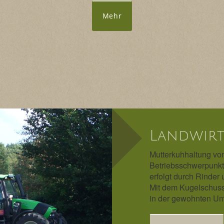
Mehr
Landwirt
Mutterkuhhaltung von
Betriebsschwerpunkt.
erfolgt durch Rinder 
Mit dem Kugelschuss
in der gewohnten U